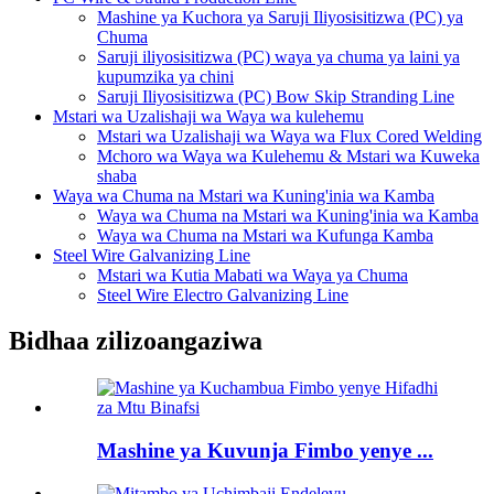
Mashine ya Kuchora ya Saruji Iliyosisitizwa (PC) ya
Chuma
Saruji iliyosisitizwa (PC) waya ya chuma ya laini ya
kupumzika ya chini
Saruji Iliyosisitizwa (PC) Bow Skip Stranding Line
Mstari wa Uzalishaji wa Waya wa kulehemu
Mstari wa Uzalishaji wa Waya wa Flux Cored Welding
Mchoro wa Waya wa Kulehemu & Mstari wa Kuweka
shaba
Waya wa Chuma na Mstari wa Kuning'inia wa Kamba
Waya wa Chuma na Mstari wa Kuning'inia wa Kamba
Waya wa Chuma na Mstari wa Kufunga Kamba
Steel Wire Galvanizing Line
Mstari wa Kutia Mabati wa Waya ya Chuma
Steel Wire Electro Galvanizing Line
Bidhaa zilizoangaziwa
Mashine ya Kuvunja Fimbo yenye ...