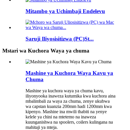
Mitambo ya Uchimbaji Endelevu
Saruji Iliyosisitizwa (PC)St...
Mstari wa Kuchora Waya ya chuma
Mashine ya Kuchora Waya Kavu ya
Chuma
Mashine ya kuchora waya ya chuma kavu,
iliyonyooka inaweza kutumika kwa kuchora aina
mbalimbali za waya za chuma, zenye ukubwa
wa capstan kuanzia 200mm hadi 1200mm kwa
kipenyo. Mashine ina mwili thabiti na yenye
kelele ya chini na mtetemo na inaweza
kuunganishwa na spoolers, coilers kulingana na
mahitaji ya mteja.