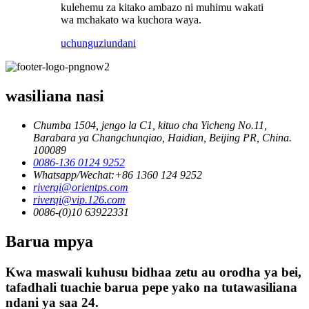
kulehemu za kitako ambazo ni muhimu wakati
wa mchakato wa kuchora waya.
uchunguzi
undani
wasiliana nasi
Chumba 1504, jengo la C1, kituo cha Yicheng No.11,
Barabara ya Changchunqiao, Haidian, Beijing PR, China.
100089
0086-136 0124 9252
Whatsapp/Wechat:+86 1360 124 9252
riverqi@orientps.com
riverqi@vip.126.com
0086-(0)10 63922331
Barua mpya
Kwa maswali kuhusu bidhaa zetu au orodha ya bei,
tafadhali tuachie barua pepe yako na tutawasiliana
ndani ya saa 24.