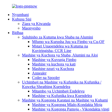
Nyumbani
Kuhusu Sisi
Ziara ya Kiwanda
Maonyesho
Bidhaa
Suluhisho za Kutuma kwa Shaba na Alumini
Mfumo wa Kurusha Juu wa Fimbo ya Cu-OF
Mstari Unaoendelea wa Kutuma na
Kuviringisha- CCR Line
Mashine ya Kuchora ya Shaba, Alumini na Aloi
Mashine ya Kuvunja Fimbo
Mashine ya kuchora ya kati
Mashine nzuri ya Kuchora
Annealer
Coiler na Spooler
Uchimbaji na Mashine ya Kufunika na Kufunika /
Kuweka Sheathing Kuendelea
Mitambo ya Uchimbaji Endelevu
Mashine ya Kufunika kwa Kuendelea
Mashine ya Kugonga Karatasi na Mashine ya Kuhami
Mashine ya Kugonga Mlalo-Kondakta Moja
Mashine ya Kugonga Pamoja - Vikondakta vingi