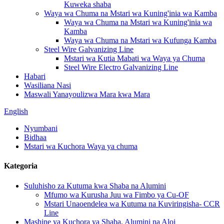
Kuweka shaba
Waya wa Chuma na Mstari wa Kuning'inia wa Kamba
Waya wa Chuma na Mstari wa Kuning'inia wa
Kamba
Waya wa Chuma na Mstari wa Kufunga Kamba
Steel Wire Galvanizing Line
Mstari wa Kutia Mabati wa Waya ya Chuma
Steel Wire Electro Galvanizing Line
Habari
Wasiliana Nasi
Maswali Yanayoulizwa Mara kwa Mara
English
Nyumbani
Bidhaa
Mstari wa Kuchora Waya ya chuma
Kategoria
Suluhisho za Kutuma kwa Shaba na Alumini
Mfumo wa Kurusha Juu wa Fimbo ya Cu-OF
Mstari Unaoendelea wa Kutuma na Kuviringisha- CCR
Line
Mashine ya Kuchora ya Shaba, Alumini na Aloi