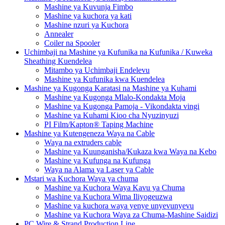
Mashine ya Kuvunja Fimbo
Mashine ya kuchora ya kati
Mashine nzuri ya Kuchora
Annealer
Coiler na Spooler
Uchimbaji na Mashine ya Kufunika na Kufunika / Kuweka
Sheathing Kuendelea
Mitambo ya Uchimbaji Endelevu
Mashine ya Kufunika kwa Kuendelea
Mashine ya Kugonga Karatasi na Mashine ya Kuhami
Mashine ya Kugonga Mlalo-Kondakta Moja
Mashine ya Kugonga Pamoja - Vikondakta vingi
Mashine ya Kuhami Kioo cha Nyuzinyuzi
PI Film/Kapton® Taping Machine
Mashine ya Kutengeneza Waya na Cable
Waya na extruders cable
Mashine ya Kuunganisha/Kukaza kwa Waya na Kebo
Mashine ya Kufunga na Kufunga
Waya na Alama ya Laser ya Cable
Mstari wa Kuchora Waya ya chuma
Mashine ya Kuchora Waya Kavu ya Chuma
Mashine ya Kuchora Wima Iliyogeuzwa
Mashine ya kuchora waya yenye unyevunyevu
Mashine ya Kuchora Waya za Chuma-Mashine Saidizi
PC Wire & Strand Production Line