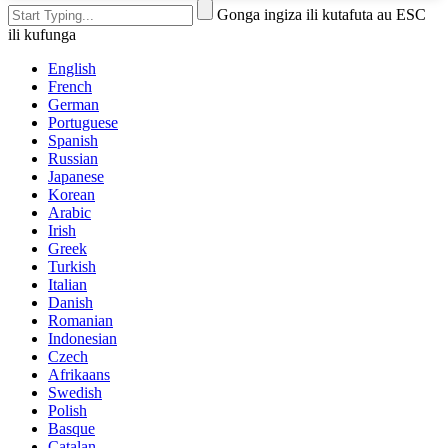
Gonga ingiza ili kutafuta au ESC
ili kufunga
English
French
German
Portuguese
Spanish
Russian
Japanese
Korean
Arabic
Irish
Greek
Turkish
Italian
Danish
Romanian
Indonesian
Czech
Afrikaans
Swedish
Polish
Basque
Catalan