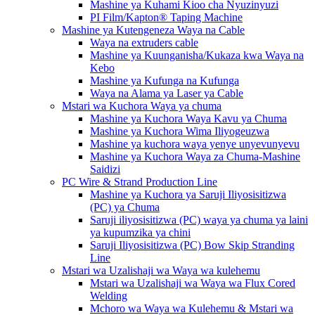
Mashine ya Kuhami Kioo cha Nyuzinyuzi
PI Film/Kapton® Taping Machine
Mashine ya Kutengeneza Waya na Cable
Waya na extruders cable
Mashine ya Kuunganisha/Kukaza kwa Waya na
Kebo
Mashine ya Kufunga na Kufunga
Waya na Alama ya Laser ya Cable
Mstari wa Kuchora Waya ya chuma
Mashine ya Kuchora Waya Kavu ya Chuma
Mashine ya Kuchora Wima Iliyogeuzwa
Mashine ya kuchora waya yenye unyevunyevu
Mashine ya Kuchora Waya za Chuma-Mashine
Saidizi
PC Wire & Strand Production Line
Mashine ya Kuchora ya Saruji Iliyosisitizwa
(PC) ya Chuma
Saruji iliyosisitizwa (PC) waya ya chuma ya laini
ya kupumzika ya chini
Saruji Iliyosisitizwa (PC) Bow Skip Stranding
Line
Mstari wa Uzalishaji wa Waya wa kulehemu
Mstari wa Uzalishaji wa Waya wa Flux Cored
Welding
Mchoro wa Waya wa Kulehemu & Mstari wa