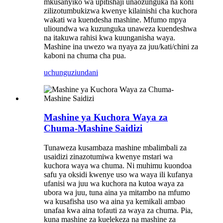
mkusanyiko wa upitishaji unaozunguka na koni
zilizotumbukizwa kwenye kilainishi cha kuchora
wakati wa kuendesha mashine. Mfumo mpya
ulioundwa wa kuzunguka unaweza kuendeshwa
na itakuwa rahisi kwa kuunganisha waya.
Mashine ina uwezo wa nyaya za juu/kati/chini za
kaboni na chuma cha pua.
uchunguzi
undani
Mashine ya Kuchora Waya za
Chuma-Mashine Saidizi
Tunaweza kusambaza mashine mbalimbali za
usaidizi zinazotumiwa kwenye mstari wa
kuchora waya wa chuma. Ni muhimu kuondoa
safu ya oksidi kwenye uso wa waya ili kufanya
ufanisi wa juu wa kuchora na kutoa waya za
ubora wa juu, tuna aina ya mitambo na mfumo
wa kusafisha uso wa aina ya kemikali ambao
unafaa kwa aina tofauti za waya za chuma. Pia,
kuna mashine za kuelekeza na mashine za