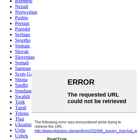
Burmese
Nepali
Norwegian
Pashto
Persian
Punjabi
Serbian
Sesotho
Sinhala
Slovak
Slovenian
Somali
Samoan
Scots Gaelic
Shona
Sindhi
Sundanese
Swahili
Tajik
Tamil
Telugu
Thai
Ukrainian
Urdu
Uzbek