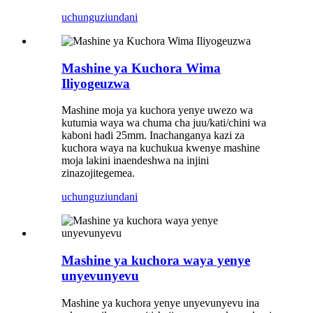
uchunguzi
undani
Mashine ya Kuchora Wima
Iliyogeuzwa
Mashine moja ya kuchora yenye uwezo wa
kutumia waya wa chuma cha juu/kati/chini wa
kaboni hadi 25mm. Inachanganya kazi za
kuchora waya na kuchukua kwenye mashine
moja lakini inaendeshwa na injini
zinazojitegemea.
uchunguzi
undani
Mashine ya kuchora waya yenye
unyevunyevu
Mashine ya kuchora yenye unyevunyevu ina