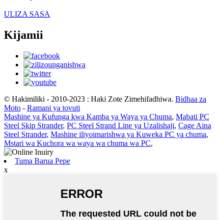
ULIZA SASA
Kijamii
© Hakimiliki - 2010-2023 : Haki Zote Zimehifadhiwa.
Bidhaa za
Moto
-
Ramani ya tovuti
Mashine ya Kufunga kwa Kamba ya Waya ya Chuma
,
Mabati PC
Steel Skip Strander
,
PC Steel Strand Line ya Uzalishaji
,
Cage Aina
Steel Strander
,
Mashine iliyoimarishwa ya Kuweka PC ya chuma
,
Mstari wa Kuchora wa waya wa chuma wa PC
,
Tuma Barua Pepe
x