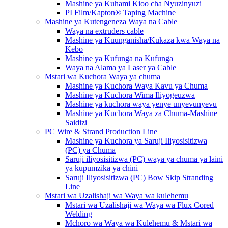
Mashine ya Kuhami Kioo cha Nyuzinyuzi
PI Film/Kapton® Taping Machine
Mashine ya Kutengeneza Waya na Cable
Waya na extruders cable
Mashine ya Kuunganisha/Kukaza kwa Waya na
Kebo
Mashine ya Kufunga na Kufunga
Waya na Alama ya Laser ya Cable
Mstari wa Kuchora Waya ya chuma
Mashine ya Kuchora Waya Kavu ya Chuma
Mashine ya Kuchora Wima Iliyogeuzwa
Mashine ya kuchora waya yenye unyevunyevu
Mashine ya Kuchora Waya za Chuma-Mashine
Saidizi
PC Wire & Strand Production Line
Mashine ya Kuchora ya Saruji Iliyosisitizwa
(PC) ya Chuma
Saruji iliyosisitizwa (PC) waya ya chuma ya laini
ya kupumzika ya chini
Saruji Iliyosisitizwa (PC) Bow Skip Stranding
Line
Mstari wa Uzalishaji wa Waya wa kulehemu
Mstari wa Uzalishaji wa Waya wa Flux Cored
Welding
Mchoro wa Waya wa Kulehemu & Mstari wa