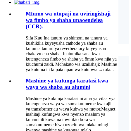
Mfumo wa utupaji na uviringishaji
wa fimbo ya shaba unaoendelea
(CCR).
Sifa Kuu Ina tanuru ya shimoni na tanuru ya
kushikilia kuyeyusha cathode ya shaba au
kutumia tanuru ya reverberatory kuyeyusha
chakavu cha shaba. Inatumika sana kwa
kutengeneza fimbo ya shaba ya 8mm kwa njia ya
kiuchumi zaidi. Mchakato wa uzalishaji: Mashine
ya kutuma ili kupata upau wa kutupwa →rola...
Mashine ya kufunga karatasi kwa
waya wa shaba au alumini
Mashine ya kukunja karatasi ni aina ya vifaa vya
kutengeneza waya wa sumakuumeme kwa ajili
ya transformer au waya kubwa ya motor.Magnet
inahitaji kufungwa kwa nyenzo maalum ya
kuhami ili kuwa na mwitikio bora wa
sumakuumeme.Kwa uzoefu wa miaka mingi
kwenye mashine ya kugonga mlalo ...