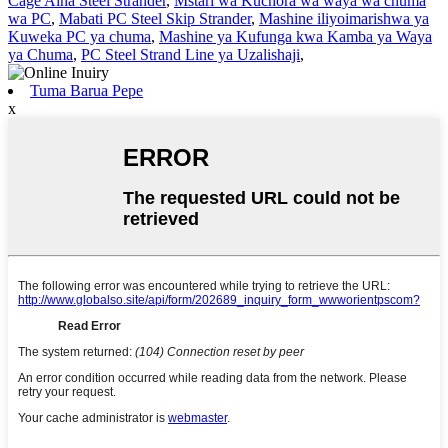
Cage Aina Steel Strander
,
Mstari wa Kuchora wa waya wa chuma
wa PC
,
Mabati PC Steel Skip Strander
,
Mashine iliyoimarishwa ya
Kuweka PC ya chuma
,
Mashine ya Kufunga kwa Kamba ya Waya
ya Chuma
,
PC Steel Strand Line ya Uzalishaji
,
Tuma Barua Pepe
x