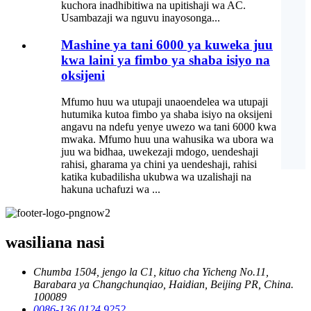
kuchora inadhibitiwa na upitishaji wa AC.
Usambazaji wa nguvu inayosonga...
Mashine ya tani 6000 ya kuweka juu
kwa laini ya fimbo ya shaba isiyo na
oksijeni
Mfumo huu wa utupaji unaoendelea wa utupaji
hutumika kutoa fimbo ya shaba isiyo na oksijeni
angavu na ndefu yenye uwezo wa tani 6000 kwa
mwaka. Mfumo huu una wahusika wa ubora wa
juu wa bidhaa, uwekezaji mdogo, uendeshaji
rahisi, gharama ya chini ya uendeshaji, rahisi
katika kubadilisha ukubwa wa uzalishaji na
hakuna uchafuzi wa ...
wasiliana nasi
Chumba 1504, jengo la C1, kituo cha Yicheng No.11,
Barabara ya Changchunqiao, Haidian, Beijing PR, China.
100089
0086-136 0124 9252