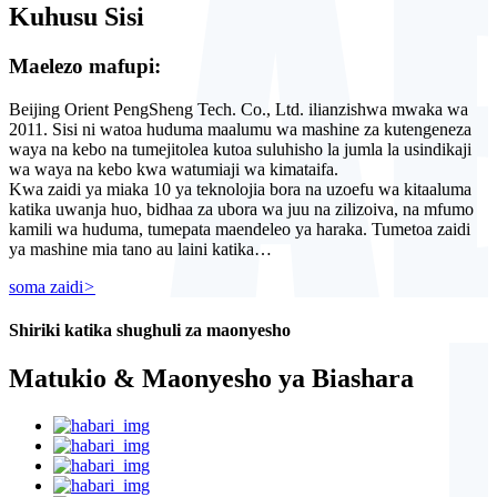
Kuhusu Sisi
Maelezo mafupi:
Beijing Orient PengSheng Tech. Co., Ltd. ilianzishwa mwaka wa
2011. Sisi ni watoa huduma maalumu wa mashine za kutengeneza
waya na kebo na tumejitolea kutoa suluhisho la jumla la usindikaji
wa waya na kebo kwa watumiaji wa kimataifa.
Kwa zaidi ya miaka 10 ya teknolojia bora na uzoefu wa kitaaluma
katika uwanja huo, bidhaa za ubora wa juu na zilizoiva, na mfumo
kamili wa huduma, tumepata maendeleo ya haraka. Tumetoa zaidi
ya mashine mia tano au laini katika…
soma zaidi
>
Shiriki katika shughuli za maonyesho
Matukio & Maonyesho ya Biashara