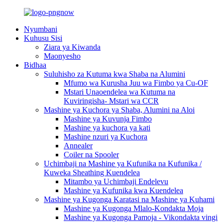
Nyumbani
Kuhusu Sisi
Ziara ya Kiwanda
Maonyesho
Bidhaa
Suluhisho za Kutuma kwa Shaba na Alumini
Mfumo wa Kurusha Juu wa Fimbo ya Cu-OF
Mstari Unaoendelea wa Kutuma na
Kuviringisha- Mstari wa CCR
Mashine ya Kuchora ya Shaba, Alumini na Aloi
Mashine ya Kuvunja Fimbo
Mashine ya kuchora ya kati
Mashine nzuri ya Kuchora
Annealer
Coiler na Spooler
Uchimbaji na Mashine ya Kufunika na Kufunika /
Kuweka Sheathing Kuendelea
Mitambo ya Uchimbaji Endelevu
Mashine ya Kufunika kwa Kuendelea
Mashine ya Kugonga Karatasi na Mashine ya Kuhami
Mashine ya Kugonga Mlalo-Kondakta Moja
Mashine ya Kugonga Pamoja - Vikondakta vingi