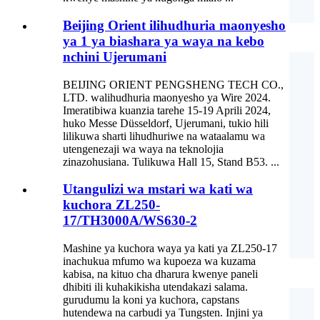
Beijing Orient ilihudhuria maonyesho
ya 1 ya biashara ya waya na kebo
nchini Ujerumani
BEIJING ORIENT PENGSHENG TECH CO.,
LTD. walihudhuria maonyesho ya Wire 2024.
Imeratibiwa kuanzia tarehe 15-19 Aprili 2024,
huko Messe Düsseldorf, Ujerumani, tukio hili
lilikuwa sharti lihudhuriwe na wataalamu wa
utengenezaji wa waya na teknolojia
zinazohusiana. Tulikuwa Hall 15, Stand B53. ...
Utangulizi wa mstari wa kati wa
kuchora ZL250-
17/TH3000A/WS630-2
Mashine ya kuchora waya ya kati ya ZL250-17
inachukua mfumo wa kupoeza wa kuzama
kabisa, na kituo cha dharura kwenye paneli
dhibiti ili kuhakikisha utendakazi salama.
gurudumu la koni ya kuchora, capstans
hutendewa na carbudi ya Tungsten. Injini ya