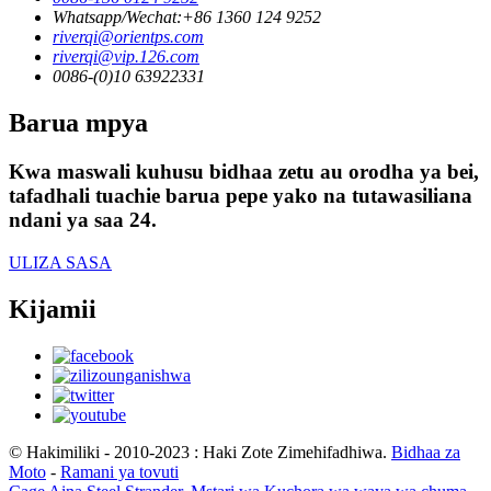
Whatsapp/Wechat:+86 1360 124 9252
riverqi@orientps.com
riverqi@vip.126.com
0086-(0)10 63922331
Barua mpya
Kwa maswali kuhusu bidhaa zetu au orodha ya bei,
tafadhali tuachie barua pepe yako na tutawasiliana
ndani ya saa 24.
ULIZA SASA
Kijamii
© Hakimiliki - 2010-2023 : Haki Zote Zimehifadhiwa.
Bidhaa za
Moto
-
Ramani ya tovuti